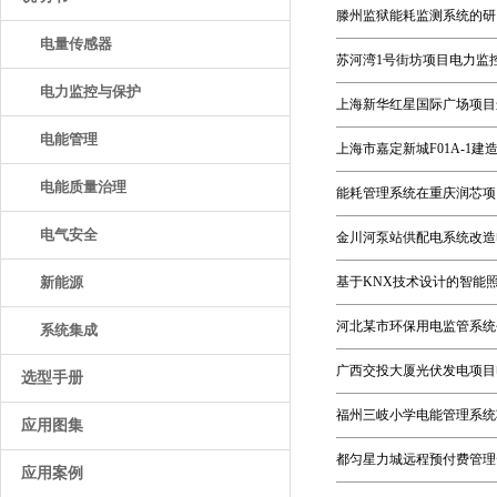
滕州监狱能耗监测系统的研
电量传感器
苏河湾1号街坊项目电力监
电力监控与保护
上海新华红星国际广场项目
电能管理
上海市嘉定新城F01A-1建
电能质量治理
能耗管理系统在重庆润芯项
电气安全
金川河泵站供配电系统改造
新能源
基于KNX技术设计的智能
河北某市环保用电监管系统
系统集成
广西交投大厦光伏发电项目
选型手册
福州三岐小学电能管理系统
应用图集
都匀星力城远程预付费管理
应用案例