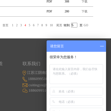
PDF
308
下载
PDF
280
下载
首页
1
2
3
4
5
6
7
8
9
10
尾页
转到
页
GO
请您留言
很荣幸为您服务！
质
联系我们
江苏江阴南闸东盟工业园东盟路5号
18860995107
cuitingyu@email.acrel.cn
18860995107