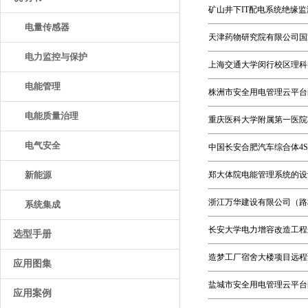
矿山井下IT配电系统绝缘
电量传感器
天津药物研究院有限公司国
电力监控与保护
上海交通大学闵行校区理科
电能管理
株洲市安全用电管理云平台
电能质量治理
重庆医科大学附属第一医院
电气安全
中国长安合肥汽车综合体4
新能源
郑大体院电能管理系统的设
浙江万华建设有限公司（路
系统集成
长安大学电力增容改造工程
选型手册
造梦工厂宿舍大楼项目远程
应用图集
盐城市安全用电管理云平台
应用案例