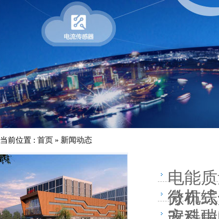
当前位置 :
首页
»
新闻动态
电能质
微机综
分布式
安科瑞
改造中