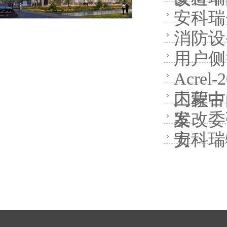
安科瑞
消防设
用户侧
Acr
内蒙古
工程中
发改委
案
安科瑞
力