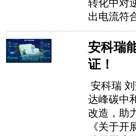
转化中对
出电流符
安科瑞
证！
安科瑞 刘芳
达峰碳中
改造，助
《关于开