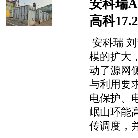
安科瑞A
高科17.
安科瑞 刘芳
模的扩大
动了源网
与利用要
电保护、
岷山环能
传调度，