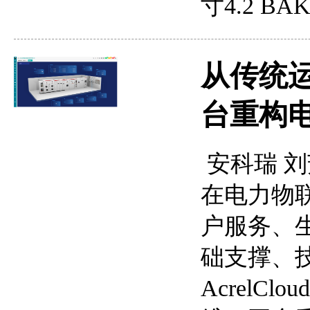
寸4.2 BA
从传统
台重构
安科瑞 刘芳
在电力物联
户服务、
础支撑、
AcrelCl