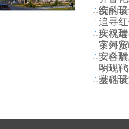
安科瑞
统的设
追寻红
安科瑞
庆祝建
黄河东
字外贸
安科瑞
安合胜
Acr
明现代
安科瑞
基础设