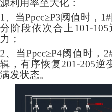
源利用率至大化：
1、当Ppcc≥P3阈值时
分阶段依次合上101-
力；
2、当Ppcc≥P4阈值
辑，有序恢复201-20
满发状态。