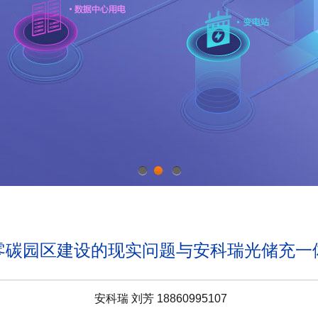
1
2
3
零碳园区建设的现实问题与安科瑞光储充一
安科瑞 刘芳 18860995107