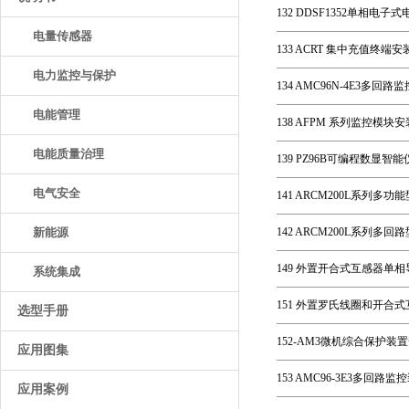
132 DDSF1352单相电子
电量传感器
133 ACRT 集中充值终端安
电力监控与保护
134 AMC96N-4E3多回
电能管理
138 AFPM 系列监控模块
电能质量治理
139 PZ96B可编程数显智能
电气安全
141 ARCM200L系列多
新能源
142 ARCM200L系列
149 外置开合式互感器单相
系统集成
151 外置罗氏线圈和开合式互感器
选型手册
152-AM3微机综合保护装置安
应用图集
153 AMC96-3E3多回路
应用案例