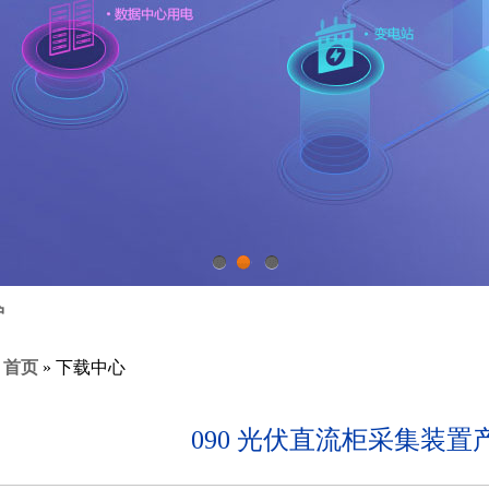
1
2
3
护
:
首页
» 下载中心
090 光伏直流柜采集装置产