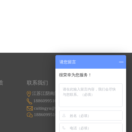
请您留言
很荣幸为您服务！
质
联系我们
江苏江阴南闸东盟工业园东盟路5号
18860995107
cuitingyu@email.acrel.cn
18860995107