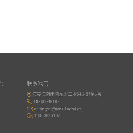
质
联系我们
江苏江阴南闸东盟工业园东盟路5号
18860995107
cuitingyu@email.acrel.cn
18860995107