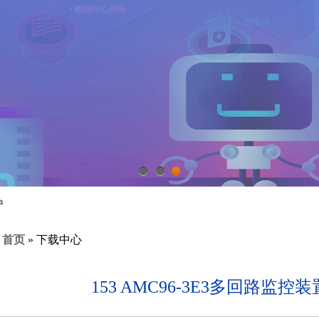
1
2
3
护
:
首页
» 下载中心
153 AMC96-3E3多回路监控