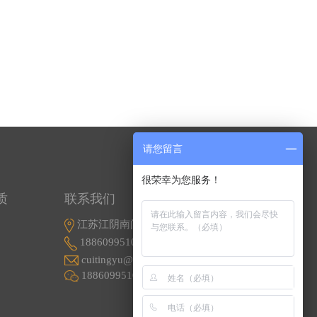
请您留言
很荣幸为您服务！
质
联系我们
江苏江阴南闸东盟工业园东盟路5号
18860995107
cuitingyu@email.acrel.cn
18860995107