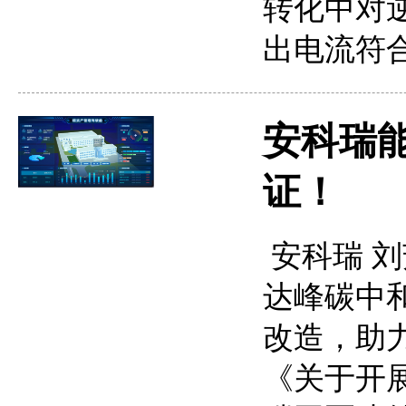
转化中对
出电流符
安科瑞
证！
安科瑞 刘芳
达峰碳中
改造，助
《关于开