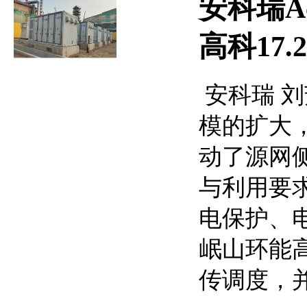
安科瑞A
高科17.
安科瑞 刘芳
模的扩大
动了源网
与利用要
电保护、
岷山环能
传调度，