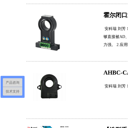
霍尔闭口
安科瑞 刘芳
够直接被AD
力强。 2.
AHBC-
产品咨询
安科瑞 刘芳 18
技术支持