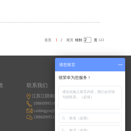
首页
1
2
尾页
转到
页
GO
请您留言
很荣幸为您服务！
质
联系我们
江苏江阴南闸东盟工业园东盟路5号
18860995107
cuitingyu@email.acrel.cn
18860995107