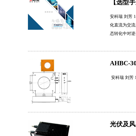
【选型手
安科瑞 刘芳 
化直流为交流
态转化中对逆
AHBC
安科瑞 刘芳 18
光伏及风