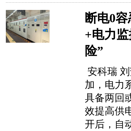
断电0容
+电力
险”
安科瑞 刘芳
加，电力
具备两回
效提高供
开后，自