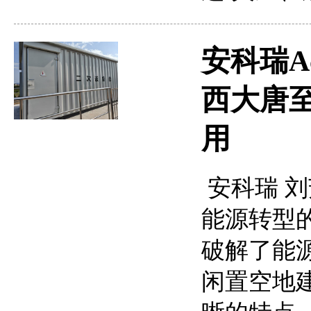
安科瑞A
西大唐
用
安科瑞 刘芳
能源转型
破解了能
闲置空地