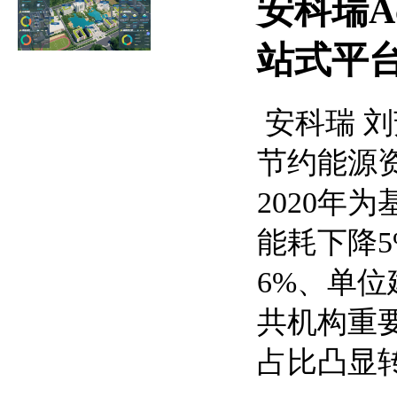
安科瑞A
站式平
安科瑞 刘芳
节约能源
2020年
能耗下降
6%、单
共机构重
占比凸显转