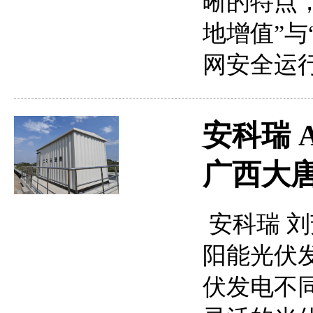
晰的特点
地增值”
网安全运
安科瑞 A
广西大
安科瑞 刘芳
阳能光伏
伏发电不