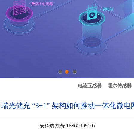
1
2
3
电流互感器
霍尔传感器
瑞光储充 “3+1” 架构如何推动一体化微电网
安科瑞 刘芳 18860995107