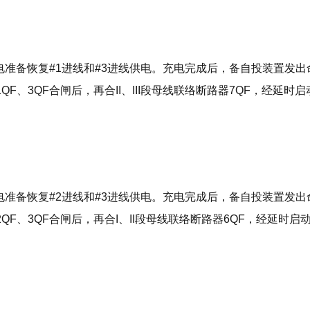
准备恢复#1进线和#3进线供电。充电完成后，备自投装置发出命令
1QF、3QF合闸后，再合II、III段母线联络断路器7QF，经延时启
准备恢复#2进线和#3进线供电。充电完成后，备自投装置发出命令
2QF、3QF合闸后，再合I、II段母线联络断路器6QF，经延时启