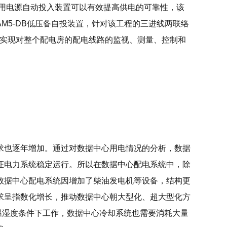
用电源自动投入装置可以有效提高供电的可靠性，该
5-DB低压备自投装置，针对该工程的三进线两联络
00实现对整个配电房的配电线路的监视、测量、控制和
求也逐年增加。通过对数据中心用电情况的分析，数据
证电力系统稳定运行。所以在数据中心配电系统中，除
数据中心配电系统因增加了柴油发电机等设备，结构更
求呈指数化增长，推动数据中心朝大型化、超大型化方
温湿度条件下工作，数据中心冷却系统也需要消耗大量