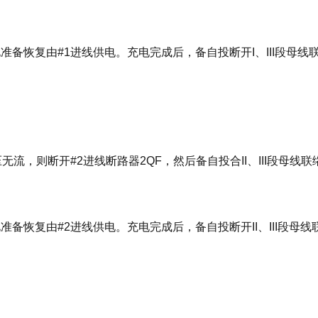
恢复由#1进线供电。充电完成后，备自投断开I、III段母线联络
流，则断开#2进线断路器2QF，然后备自投合II、III段母线联
恢复由#2进线供电。充电完成后，备自投断开II、III段母线联