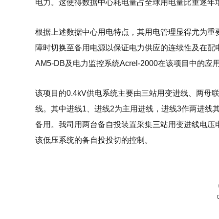
电力。这使得数据中心耗电量占全球用电量比重逐年
根据上述数据中心用电特点，其用电管理显得尤为重要
障时切换至备用电源以保证电力供应的连续性及在配
AM5-DB及电力监控系统Acrel-2000在该项目中的应
该项目的0.4kV供电系统主要由三站用变进线、两母联
线。其中进线1、进线2为主用进线，进线3作两进线
备用。我司用两台备自投装置采集三站用变进线电压
该低压系统的备自投投切的控制。