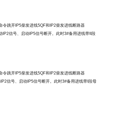
跳开IP5柴发进线5QF和IP2柴发进线断路器
动IP2信号、启动IP5信号断开。此时3#备用进线带II段
跳开IP5柴发进线5QF和IP2柴发进线断路器
动IP2信号、启动IP5信号断开。此时3#备用进线带I段母