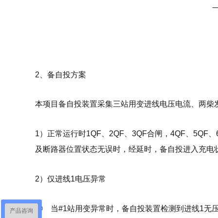
2、备自投方案
本项目备自投装置采集三站用变进线电压电流、两柴
1）正常运行时1QF、2QF、3QF合闸，4QF、5Q
及断路器位置状态无误时，经延时，备自投进入充电
2）仅进线1电压异常
① 当#1站用变异常时，备自投装置检测到进线1无压无
产品咨询