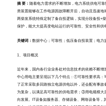
摘 要：
随着电力需求的不断增加，电力系统供电可靠
类装置能够在工作电源因故障断开后，自动且迅速地将
两柴发系统特殊定制了备自投逻辑，实现分段备投+柴发
保护，能大大提高变电站运行的可靠性、安全性和供
关键词：
数据中心；可靠性；低压备自投装置；电力
1、项目概况
近年来，国内各行业业务处对信息技术的依赖不断增
中心用电主要呈现以下几个特点：①可靠性要求高：
了正常采取多回路独立电源供电以外，还会配有事故
为复杂，以满足高可靠性的供电需求；③用电规模大
向发展。IT设备如服务器、存储设备、网络设备等，