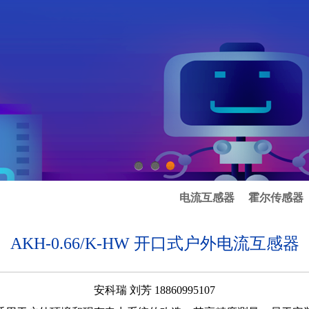
1
2
3
电流互感器
霍尔传感器
AKH-0.66/K-HW 开口式户外电流互感器
安科瑞
刘芳
18860995107